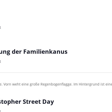
g
zung der Familienkanus
g
topher Street Day
g