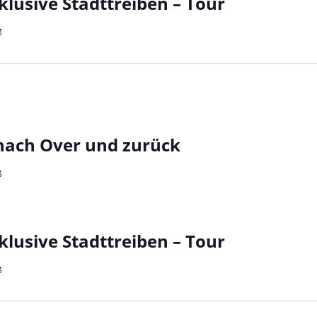
lusive Stadttreiben – Tour
g
ach Over und zurück
g
lusive Stadttreiben – Tour
g