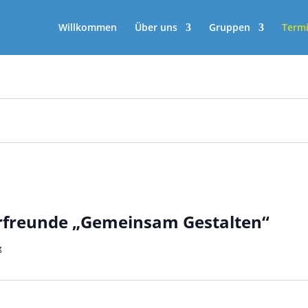
Willkommen
Über uns
Gruppen
Term
rfreunde „Gemeinsam Gestalten“
g