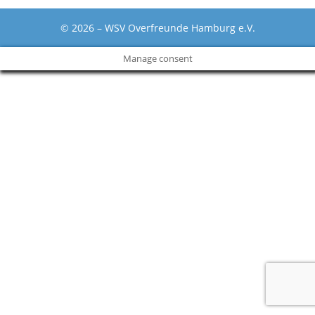
© 2026 – WSV Overfreunde Hamburg e.V.
Manage consent
The
owner
of
this
website
has
made
a
commitment
to
accessibility
and
inclusion,
please
report