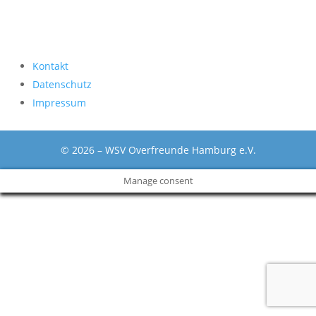
Kontakt
Datenschutz
Impressum
© 2026 – WSV Overfreunde Hamburg e.V.
Manage consent
The
owner
of
this
website
has
made
a