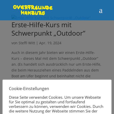
Erste-Hilfe-Kurs mit
Schwerpunkt „Outdoor“
von
Steffi Witt
|
Apr. 19, 2024
Auch in diesem Jahr bieten wir einen Erste-Hilfe-
Kurs – dieses Mal mit dem Schwerpunkt „Outdoor“
an. (Es handelt sich ausdrücklich nur um Erste-Hilfe,
die beim Herausziehen eines Paddelnden aus dem
Boot am Ufer beginnt und beinhaltet nicht die
Bergung aus dem Wasser.)...
Cookie-Einstellungen
Diese Seite verwendet Cookies. Um unsere Webseite
für Sie optimal zu gestalten und fortlaufend
Neueste Kommentare
verbessern zu können, verwenden wir Cookies. Durch
die weitere Nutzung der Webseite stimmen Sie der