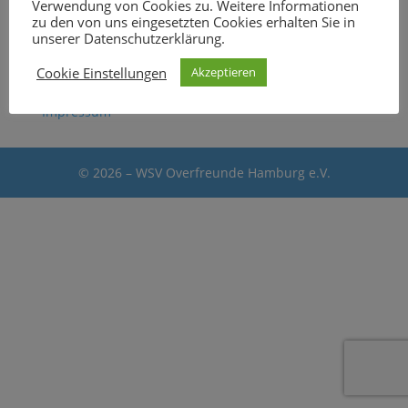
Verwendung von Cookies zu. Weitere Informationen
zu den von uns eingesetzten Cookies erhalten Sie in
unserer Datenschutzerklärung.
Kontakt
Cookie Einstellungen
Akzeptieren
Datenschutz
Impressum
© 2026 – WSV Overfreunde Hamburg e.V.
The
owner
of
this
website
has
made
a
commitment
to