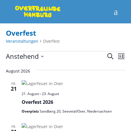
Overfest
Veranstaltungen
Overfest
Veranstaltungen
Verans
Ver
Anstehend
Suche
Liste
Ans
Suche
Datum
Nav
wählen.
August 2026
und
Ansich
FR.
21
Naviga
21. August
–
23. August
Overfest 2026
Overplatz
Sandberg 20, Seevetal/Over, Niedersachsen
FR.