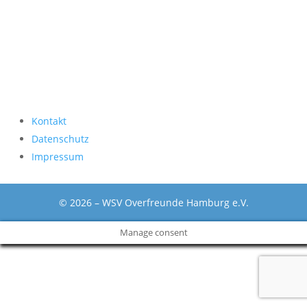
Kontakt
Datenschutz
Impressum
© 2026 – WSV Overfreunde Hamburg e.V.
Manage consent
The
owner
of
this