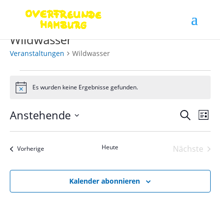
Wildwasser
Veranstaltungen
Wildwasser
Veranstaltungen
Es wurden keine Ergebnisse gefunden.
Hinweis
Verans
Ver
Anstehende
Suche
Liste
Ans
Suche
Datum
Nav
und
wählen.
Heute
Nächste
Ansich
Veranstaltungen
Vorherige
Veranst
Naviga
Kalender abonnieren