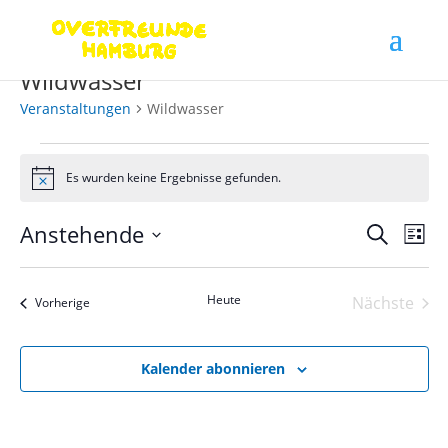
Wildwasser
Veranstaltungen
Wildwasser
Veranstaltungen
Es wurden keine Ergebnisse gefunden.
Hinweis
Verans
Ver
Anstehende
Suche
Liste
Ans
Suche
Datum
Nav
und
wählen.
Heute
Nächste
Ansich
Veranstaltungen
Vorherige
Veranst
Naviga
Kalender abonnieren