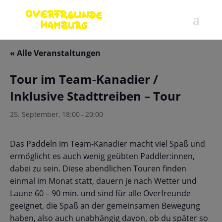
« Alle Veranstaltungen
Tour im Team-Kanadier /
Inklusive Stadttreiben – Tour
25. September, 18:00
–
20:00
Das Paddeln im Team-Kanadier macht viel Spaß und
ermöglicht es auch wenig geübten Paddler:innen,
dabei zu sein. Diese abendlichen Touren finden
einmal im Monat statt, dauern je nach Wetter und
Laune 60 – 90 min. und sind für alle Overfreunde
geeignet, die Spaß an der gemeinsamen Bewegung
haben, also auch unabhängig davon, ob du später so