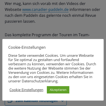
Wer mag, kann sich vorab mit den Videos der
Webseite
www.canadier-paddeln.de
informieren oder
nach dem Paddeln das gelernte noch einmal Revue
passieren lassen.
Das komplette Programm der Touren im Team-
Kanadier findest du
hier
.
Cookie-Einstellungen
Anmeldung ab dieser Saison neu in WeChange. Tritt
Diese Seite verwendet Cookies. Um unsere Webseite
für Sie optimal zu gestalten und fortlaufend
dem
Projekt „Team-Kanadier-Touren“
bei und nutze
verbessern zu können, verwenden wir Cookies. Durch
den Kalender, um dich anzumelden für diesen
die weitere Nutzung der Webseite stimmen Sie der
Termin.
Verwendung von Cookies zu. Weitere Informationen
zu den von uns eingesetzten Cookies erhalten Sie in
unserer Datenschutzerklärung.
Cookie Einstellungen
Akzeptieren
Zum Kalender hinzufügen