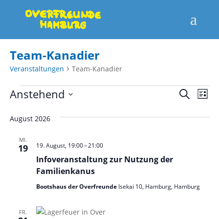
Team-Kanadier
Veranstaltungen
Team-Kanadier
Veranstaltungen
Verans
Ver
Anstehend
Suche
Liste
Ans
Suche
Datum
Nav
wählen.
August 2026
und
Ansich
MI.
19. August, 19:00
–
21:00
19
Naviga
Infoveranstaltung zur Nutzung der
Familienkanus
Bootshaus der Overfreunde
Isekai 10, Hamburg, Hamburg
FR.