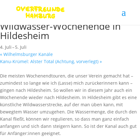
« Alle Veranstaltungen
Diese Veranstaltung hat bereits stattgefunden.
Wildwasser-Wochenende in
Hildesheim
4. Juli
–
5. Juli
«
Wilhelmsburger Kanäle
Kanu-Krümel: Alster Total (Achtung, vorverlegt)
»
Die meisten Wochenendtouren, die unser Verein gemacht hat –
zumindest so lange wie ich (Lasse) mich zurückerinnern kann –
gingen nach Hildesheim. So wollen wir in diesem Jahr auch ein
Wochenende wieder nach Hildesheim. In Hildesheim gibt es eine
künstliche Wildwasserstrecke, auf der man üben kann, mit
bewegtem Wasser umzugehen. Die Wassermenge, die durch den
Kanal fließt, können wir regulieren, so dass man ganz einfach
anfangen und sich dann steigern kann. So ist der Kanal auch gut
für Anfänger:innen geeignet.